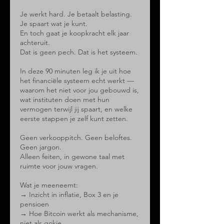
Je werkt hard. Je betaalt belasting.
Je spaart wat je kunt.
En toch gaat je koopkracht elk jaar
achteruit.
Dat is geen pech. Dat is het systeem.
In deze 90 minuten leg ik je uit hoe
het financiële systeem echt werkt —
waarom het niet voor jou gebouwd is,
wat instituten doen met hun
vermogen terwijl jij spaart, en welke
eerste stappen je zelf kunt zetten.
Geen verkooppitch. Geen beloftes.
Geen jargon.
Alleen feiten, in gewone taal met
ruimte voor jouw vragen.
Wat je meeneemt:
→ Inzicht in inflatie, Box 3 en je
pensioen
→ Hoe Bitcoin werkt als mechanisme,
niet als gokje