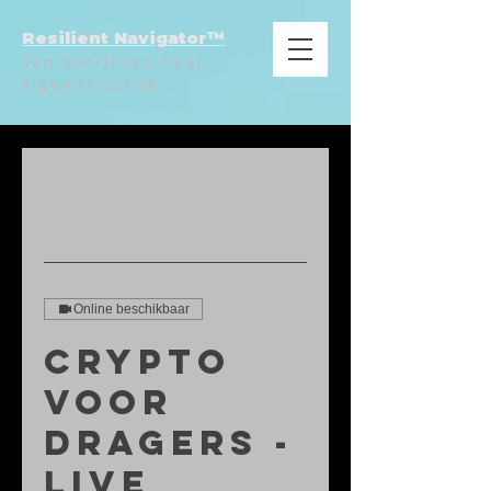
Resilient Navigator™
Van overleven naar
eigenaarschap
Online beschikbaar
Crypto
voor
Dragers -
Live