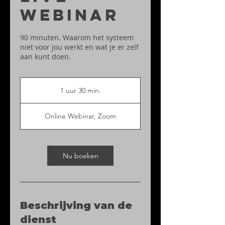
Webinar
90 minuten. Waarom het systeem
niet voor jou werkt en wat je er zelf
aan kunt doen.
1 uur 30 min.
1
u
u
Online Webinar, Zoom
3
0
m
i
Nu boeken
n
.
Beschrijving van de
dienst